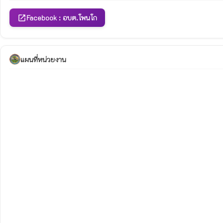
Facebook : อบต.โพนโก
open_in_new
แผนที่หน่วยงาน