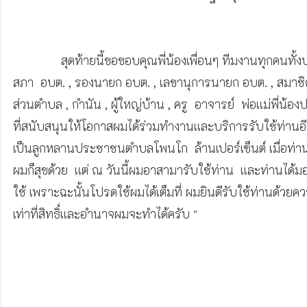
              สุดท้ายนี้ขอขอบคุณพี่น้องเพื่อนๆ ทีมงานทุกคนทั้งประธานสภา อบต., รองประธาน

สภา  อบต. , รองนายก อบต. , เลขานุการนายก อบต. , สมาชิ
ส่วนตำบล , กำนัน , ผู้ใหญ่บ้าน , ครู  อาจารย์  พ่อแม่พี่
ที่สนับสนุนให้โอกาสผมได้ร่วมทำงานและบริการรับใช้ท่านอีกคร
เป็นลูกหลานประชาชนตำบลโพนโก  ล้านเปอร์เซ็นต์ เมื่อท่านมีทุ
ผมก็สุขด้วย  แต่ ณ วันนี้ผมอาสามารับใช้ท่าน  และท่านได้
ใช้ เพราะฉะนั้นโปรดใช้ผมได้เต็มที่ ผมยินดีรับใช้ท่านด้วย
เท่าที่สิทธิ์และอำนาจผมจะทำได้ครับ "
