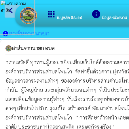
arrow_back_ios
ยินดีต้อนรับสู่เว็บไซ
apps
info
กลับเมนูหลัก
เมนูหลัก (Main)
ข้อมูลหน่วยงาน
สาส์นจากนายก
account_circle
สาส์นจากนายก อบต
กราบสวัสดี ทุกท่านผู้แวะมาเยี่ยมเยือนเว็ปไซต์ด้วยความเคารพ
องค์การบริหารส่วนตำบลโพนโก  จัดทำขึ้นด้วยความมุ่งหวังเพื่
ข้อมูลข่าวสารผลงานต่างๆ  ขององค์การบริหารส่วนตำบลโพนโก
กำนัน  ผู้ใหญ่บ้าน และกลุ่มพลังมวลชนต่างๆ  ที่เป็นประโยช
แลกเปลี่ยนข้อมูลความรู้ต่างๆ  รับเรื่องราวร้องทุกข์ของชาวบ
ต่างๆ เพื่อนำไปปรับปรุงแก้ไข  สร้างสรรค์ พัฒนาตำบลโพนโกให้
องค์การบริหารส่วนตำบลโพนโก   " การศึกษาก้าวหน้า เกษตรอิน
อาศัย ประชาชนห่างไกลยาเสพติด  เศรษฐกิจรุ่งเรือง "
