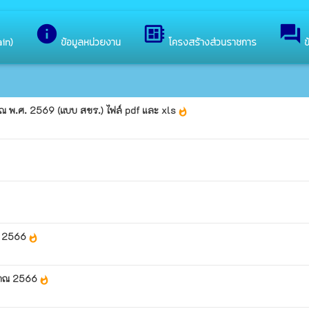
ง องค์การบริหารส่วนตำบลโพนโก
info
developer_board
forum
ain)
ข้อมูลหน่วยงาน
โครงสร้างส่วนราชการ
ข
าณ พ.ศ. 2569 (แบบ สขร.) ไฟล์ pdf และ xls
whatshot
าณ 2566
whatshot
ะมาณ 2566
whatshot