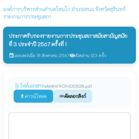
องค์การบริหารส่วนตำบลโพนโก
อำเภอสนม จังหวัดสุรินทร์
›
รายงานการประชุมสภา
ประกาศรับรองรายงานการประชุมสภาสมัยสามัญสมัย
ที่ 3 ประจำปี 2567 ครั้งที่ 1
เผยแพร่เมื่อ 18 สิงหาคม 2567
เปิดอ่าน 123 ครั้ง
event
visibility
ไฟล์เอกสาร
attach_file
wM4hV9CFri100508.pdf
ดาวน์โหลด
คัดลอกลิงก์
file_download
link